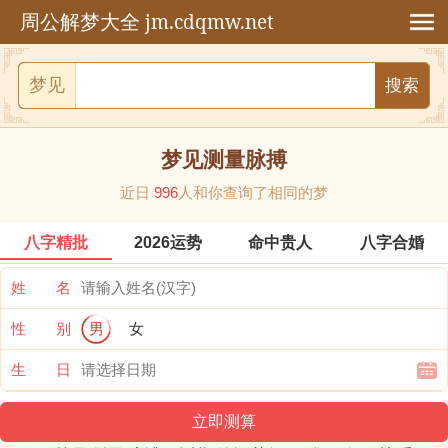
jm.cdqmw.net
周公解梦大全
梦见
梦见测量脉搏
近日
996
人和你查询了相同的梦
八字精批
2026运势
命中贵人
八字合婚
姓 名
性 别
男
女
生 日