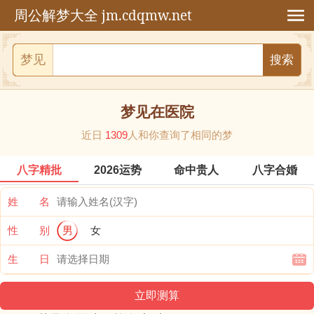
jm.cdqmw.net
周公解梦大全
梦见
梦见在医院
近日
1309
人和你查询了相同的梦
八字精批
2026运势
命中贵人
八字合婚
姓 名
性 别
男
女
生 日