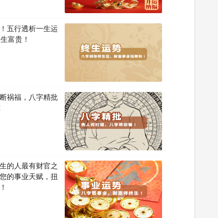
！五行透析一生运
终生富贵！
断祸福，八字精批
！
生的人最有财官之
您的事业天赋，扭
！