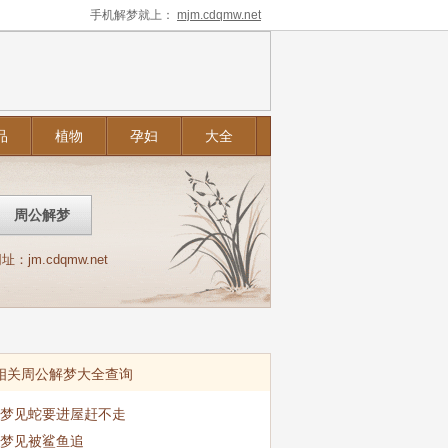
手机解梦就上：
mjm.cdqmw.net
品
植物
孕妇
大全
m.cdqmw.net
相关周公解梦大全查询
梦见蛇要进屋赶不走
梦见被鲨鱼追