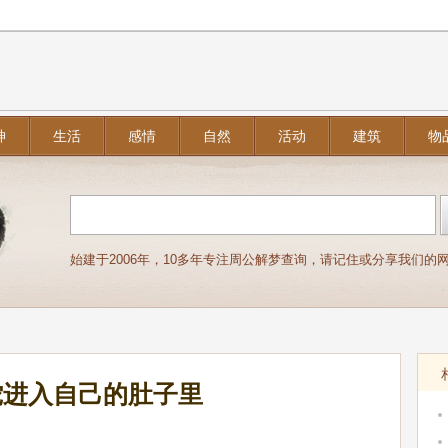
神
生活
感情
自然
活动
建筑
物
始建于2006年，10多年专注周公解梦查询，请记住或分享我们的网址：j
蛇进入自己的肚子里