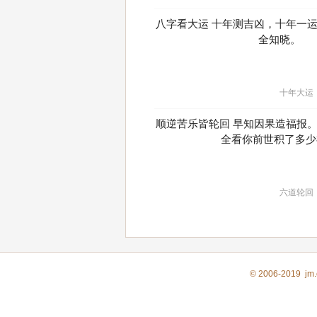
八字看大运 十年测吉凶，十年一
全知晓。
十年大运
顺逆苦乐皆轮回 早知因果造福报
全看你前世积了多少
六道轮回
© 2006-2019 j