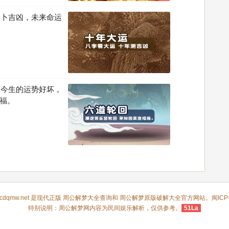
运卜吉凶，未来命运
。今生的运势好坏，
福。
m.cdqmw.net 是现代正版
周公解梦大全查询
和
周公解梦
原版破解大全官方网站。闽ICP备0
特别说明：周公解梦网内容为民间娱乐解析，仅供参考。
51La