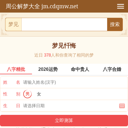
jm.cdqmw.net
周公解梦大全
梦见
梦见忏悔
近日
378
人和你查询了相同的梦
八字精批
2026运势
命中贵人
八字合婚
姓 名
性 别
男
女
生 日