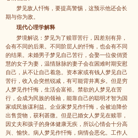
梦见敌人忏悔，要提高警惕，这预示他还会长
期与你为敌。
现代心理学解释
梦境解说：梦见为了赎罪苦行，因差别有异，
会有不同的后果。不同阶层人的忏悔，也会有不同
的结果。未婚男子梦见自己苦行，会娶一位俊俏贤
慧的女子为妻，温情脉脉的妻子会在困难时期安慰
自己，从不让自己着急。资本家或有钱人梦见自己
苦行，收入会突然锐减，有可能背井离乡。但是穷
人梦见作忏悔，生活会富裕。禁欲的人梦见在苦
行，会成为民族的领袖，能靠自己的聪明才智为国
家或民族谋利益。企业家梦见作忏悔，会被迫降价
出售货物，获利甚微。但是已婚女人梦见在赎罪，
因丈夫和孩子的身体健康无疾，所以心情会十分高
兴、愉快。病人梦见作忏悔，病情会恶化。工作人