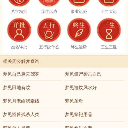
八字精批
流年运势
事业运势
十年大运
姓名详批
五行缺什么
终生运势
三生三世
相关周公解梦查询
梦见自己腾云驾雾
梦见僵尸袭击自己
梦见田地有坟
梦见祖坟风水好
梦见月老给我牵线
梦见圣母
梦见怪兽残杀人类
梦见祭祀用品
梦见死人灵魂
梦见长生不老