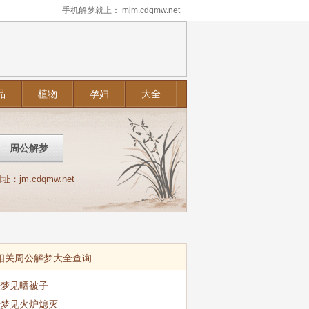
手机解梦就上：
mjm.cdqmw.net
品
植物
孕妇
大全
m.cdqmw.net
相关周公解梦大全查询
梦见晒被子
梦见火炉熄灭