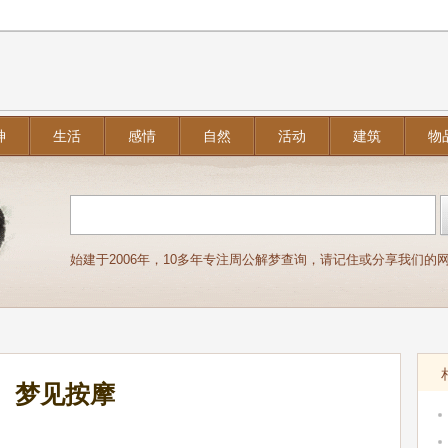
神
生活
感情
自然
活动
建筑
物
始建于2006年，10多年专注周公解梦查询，请记住或分享我们的网址：j
梦见按摩