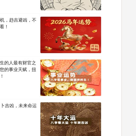
先机，趋吉避凶，不
看！
生的人最有财官之
您的事业天赋，扭
！
运卜吉凶，未来命运