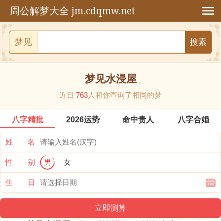
jm.cdqmw.net
周公解梦大全
梦见
梦见水浸屋
近日
763
人和你查询了相同的梦
八字精批
2026运势
命中贵人
八字合婚
姓 名
性 别
男
女
生 日