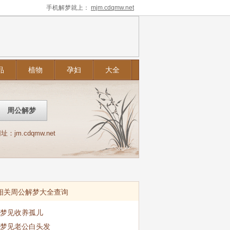
手机解梦就上：
mjm.cdqmw.net
品
植物
孕妇
大全
m.cdqmw.net
相关周公解梦大全查询
梦见收养孤儿
梦见老公白头发