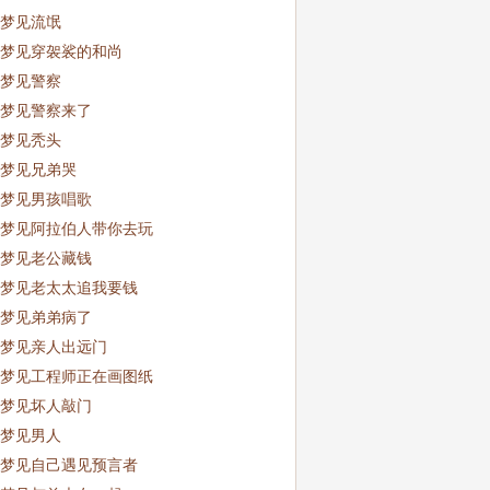
梦见流氓
梦见穿袈裟的和尚
梦见警察
梦见警察来了
梦见秃头
梦见兄弟哭
梦见男孩唱歌
梦见阿拉伯人带你去玩
梦见老公藏钱
梦见老太太追我要钱
梦见弟弟病了
梦见亲人出远门
梦见工程师正在画图纸
梦见坏人敲门
梦见男人
梦见自己遇见预言者