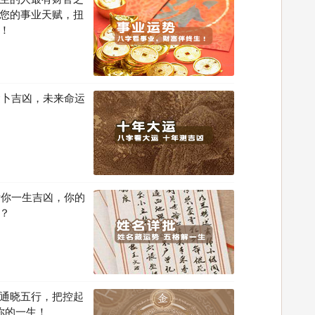
您的事业天赋，扭
！
运卜吉凶，未来命运
断你一生吉凶，你的
？
通晓五行，把控起
你的一生！