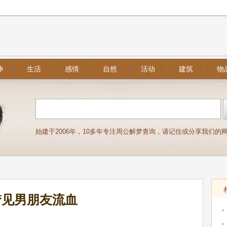
神
生活
感情
自然
活动
建筑
物
始建于2006年，10多年专注周公解梦查询，请记住或分享我们的网址：j
梦见男朋友流血