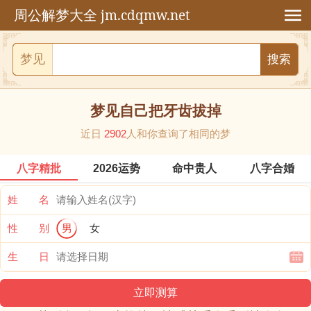
jm.cdqmw.net
周公解梦大全
梦见
梦见自己把牙齿拔掉
近日
2902
人和你查询了相同的梦
八字精批
2026运势
命中贵人
八字合婚
姓 名
性 别
男
女
生 日