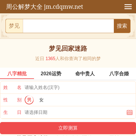
jm.cdqmw.net
周公解梦大全
梦见
梦见回家迷路
近日
1365
人和你查询了相同的梦
八字精批
2026运势
命中贵人
八字合婚
姓 名
性 别
男
女
生 日