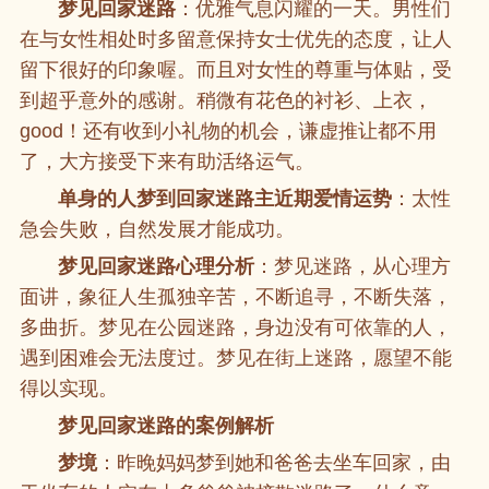
梦见回家迷路
：优雅气息闪耀的一天。男性们
在与女性相处时多留意保持女士优先的态度，让人
留下很好的印象喔。而且对女性的尊重与体贴，受
到超乎意外的感谢。稍微有花色的衬衫、上衣，
good！还有收到小礼物的机会，谦虚推让都不用
了，大方接受下来有助活络运气。
单身的人梦到回家迷路主近期爱情运势
：太性
急会失败，自然发展才能成功。
梦见回家迷路心理分析
：梦见迷路，从心理方
面讲，象征人生孤独辛苦，不断追寻，不断失落，
多曲折。梦见在公园迷路，身边没有可依靠的人，
遇到困难会无法度过。梦见在街上迷路，愿望不能
得以实现。
梦见回家迷路的案例解析
梦境
：昨晚妈妈梦到她和爸爸去坐车回家，由