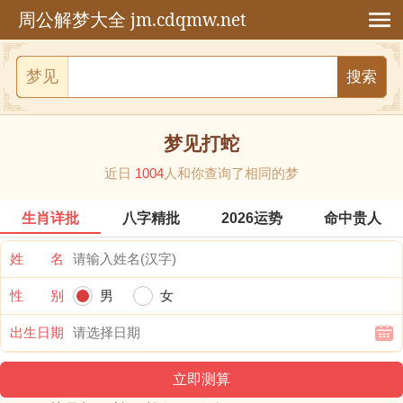
jm.cdqmw.net
周公解梦大全
梦见
梦见打蛇
近日
1004
人和你查询了相同的梦
生肖详批
八字精批
2026运势
命中贵人
姓 名
性 别
男
女
出生日期