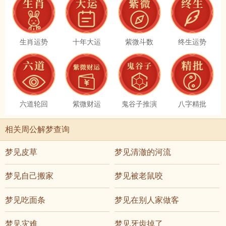
生肖运势
十年大运
紫微斗数
终生运势
六道轮回
紫微财运
鬼谷子推演
八字精批
相关周公解梦查询
梦见皮草
梦见清澈的河流
梦见自己搬家
梦见被老鼠咬
梦见吃面条
梦见在别人家做客
梦见灾难
梦见牙齿掉了