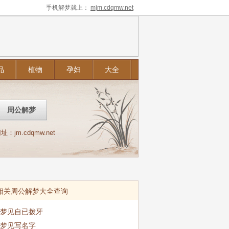
手机解梦就上：
mjm.cdqmw.net
品
植物
孕妇
大全
m.cdqmw.net
相关周公解梦大全查询
梦见自已拨牙
梦见写名字