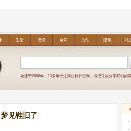
神
生活
感情
自然
活动
建筑
物
始建于2006年，10多年专注周公解梦查询，请记住或分享我们的网址：j
梦见鞋旧了