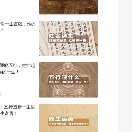
断你一生吉凶，你的
？
通晓五行，把控起
你的一生！
么
！五行透析一生运
终生富贵！