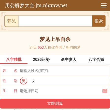
jm.cdqmw.net
周公解梦大全
梦见
梦见上吊自杀
近日
653
人和你查询了相同的梦
八字精批
2026运势
命中贵人
八字合婚
姓 名
性 别
男
女
生 日