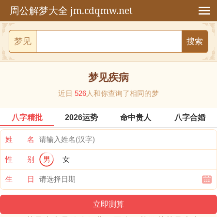
jm.cdqmw.net
周公解梦大全
梦见
梦见疾病
近日
526
人和你查询了相同的梦
八字精批
2026运势
命中贵人
八字合婚
姓 名
性 别
男
女
生 日