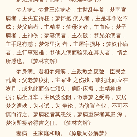
梦人病。梦君王疾病者，主世乱年荒；梦宰官
病者，主失直得枉；梦怀抱 病人者，主是非争讼不
成；梦父病者，主精虚；梦母病者，主血疾；梦子
病者，主神伤；梦妻病者，主衣破；梦兄弟病者，
主手足有恙；梦邻里病 者，主屋宇损坏；梦奴仆病
者，主行事艰难；梦他人病而验果在其人者， 情之
所感也。《梦林玄解》
梦身病。君相梦瘫痪，主政教之废弛，臣民之
乱离；父老梦疫痢，主家业 之伤残，或兆此而应在
岁月，或兆此而命在须臾；病卧床褥，主精神虚
损；病坐舟车，主风波险阻，做事梦之受辱，安居
梦之遭殃，为考试，为 争论，为修置产业，不可不
慎而行之。梦病轻者其患浅，梦病重深者其患 深，
梦病即瘥者得吉之征。《梦林玄解》
妻病，主家庭和顺。《原版周公解梦》