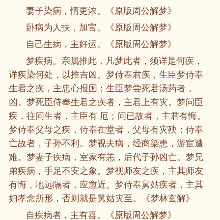
妻子染病，情更浓。《原版周公解梦》
卧病为人扶，加官。《原版周公解梦》
自己生病，主好运。《原版周公解梦》
梦疾病。亲属推此，凡梦此者，须详是何疾，
详疾染何处，以推吉凶。梦侍奉君疾，生臣梦侍奉
生君之疾，主忠心报国；生臣梦尝死君汤药者，
凶。梦死臣侍奉生君之疾者，主君上有灾。梦问臣
疾，往问生者，主臣有 厄；问已故者，主君有悔。
梦侍奉父母之疾，侍奉在堂者，父母有灾殃；侍奉
亡故者，子孙不利。梦视夫病，经商染患，游宦遭
难。梦妻子疾病，室家有恙，后代子孙凶亡。梦兄
弟疾病，手足不安之象。梦视师友之疾，主其师友
有悔，地远隔者，应愈近。梦侍奉舅姑疾者，主其
妇孝念所形，否则就是舅姑灾至。《梦林玄解》
自疾病者，主有喜。《原版周公解梦》