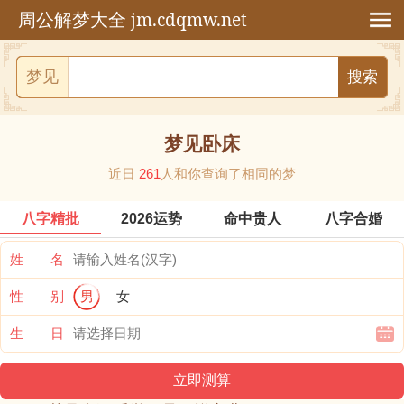
jm.cdqmw.net
周公解梦大全
梦见
梦见卧床
近日
261
人和你查询了相同的梦
八字精批
2026运势
命中贵人
八字合婚
姓 名
性 别
男
女
生 日