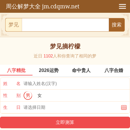
jm.cdqmw.net
周公解梦大全
梦见
梦见摘柠檬
近日
1102
人和你查询了相同的梦
八字精批
2026运势
命中贵人
八字合婚
姓 名
性 别
男
女
生 日