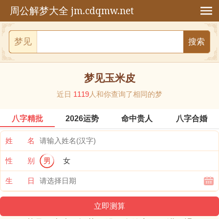
jm.cdqmw.net
周公解梦大全
梦见
梦见玉米皮
近日
1119
人和你查询了相同的梦
八字精批
2026运势
命中贵人
八字合婚
姓 名
性 别
男
女
生 日