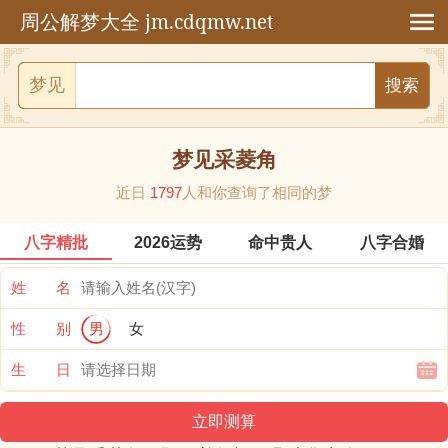
jm.cdqmw.net
周公解梦大全
梦见
梦见采菱角
近日
1797
人和你查询了相同的梦
八字精批
2026运势
命中贵人
八字合婚
姓 名
性 别
男
女
生 日