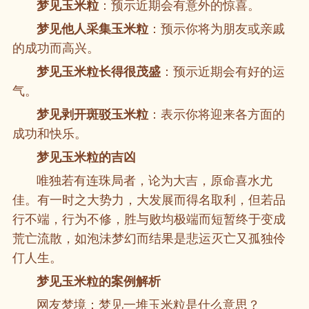
梦见玉米粒
：预示近期会有意外的惊喜。
梦见他人采集玉米粒
：预示你将为朋友或亲戚
的成功而高兴。
梦见玉米粒长得很茂盛
：预示近期会有好的运
气。
梦见剥开斑驳玉米粒
：表示你将迎来各方面的
成功和快乐。
梦见玉米粒的吉凶
唯独若有连珠局者，论为大吉，原命喜水尤
佳。有一时之大势力，大发展而得名取利，但若品
行不端，行为不修，胜与败均极端而短暂终于变成
荒亡流散，如泡沬梦幻而结果是悲运灭亡又孤独伶
仃人生。
梦见玉米粒的案例解析
网友梦境：梦见一堆玉米粒是什么意思？