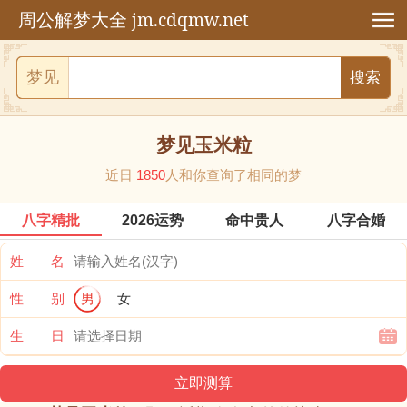
jm.cdqmw.net
周公解梦大全
梦见
梦见玉米粒
近日
1850
人和你查询了相同的梦
八字精批
2026运势
命中贵人
八字合婚
姓 名
性 别
男
女
生 日