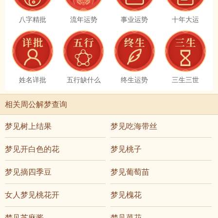
八字精批
流年运势
事业运势
十年大运
姓名详批
五行缺什么
终生运势
三生三世
相关周公解梦查询
梦见树上结果
梦见吃海带丝
梦见开白色的花
梦见桃子
梦见摘四季豆
梦见葡萄苗
女人梦见桃花开
梦见槐花
梦见芝麻酱
梦见菜花