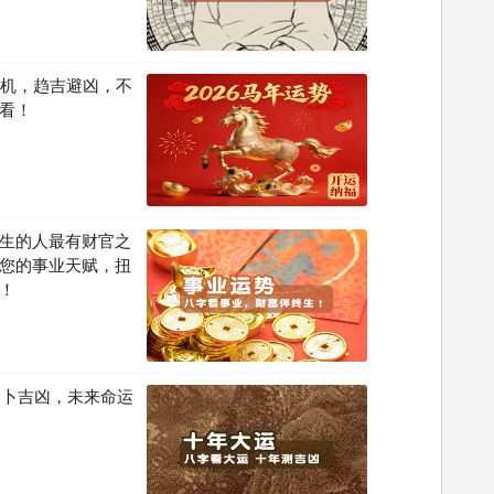
先机，趋吉避凶，不
看！
生的人最有财官之
您的事业天赋，扭
！
运卜吉凶，未来命运