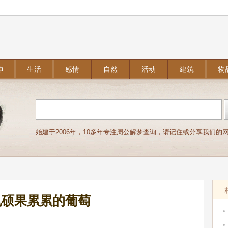
神
生活
感情
自然
活动
建筑
物
始建于2006年，10多年专注周公解梦查询，请记住或分享我们的网址：j
见硕果累累的葡萄