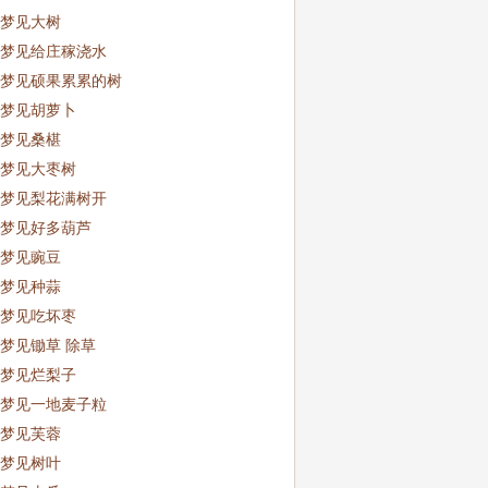
梦见大树
梦见给庄稼浇水
梦见硕果累累的树
梦见胡萝卜
梦见桑椹
梦见大枣树
梦见梨花满树开
梦见好多葫芦
梦见豌豆
梦见种蒜
梦见吃坏枣
梦见锄草 除草
梦见烂梨子
梦见一地麦子粒
梦见芙蓉
梦见树叶