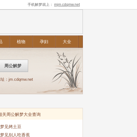
手机解梦就上：
mjm.cdqmw.net
品
植物
孕妇
大全
m.cdqmw.net
相关周公解梦大全查询
梦见烤土豆
梦见别人吃香蕉