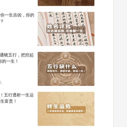
断你一生吉凶，你的
？
通晓五行，把控起
你的一生！
么
！五行透析一生运
终生富贵！