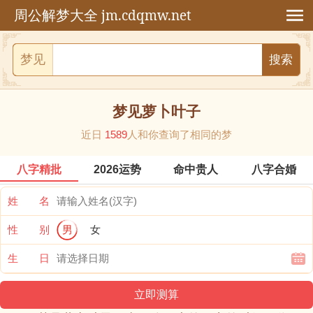
jm.cdqmw.net
周公解梦大全
梦见
梦见萝卜叶子
近日
1589
人和你查询了相同的梦
八字精批
2026运势
命中贵人
八字合婚
姓 名
性 别
男
女
生 日