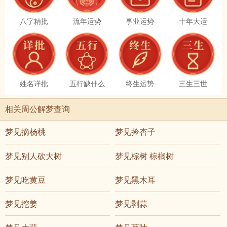
八字精批
流年运势
事业运势
十年大运
姓名详批
五行缺什么
终生运势
三生三世
相关周公解梦查询
梦见摘杨桃
梦见捡杏子
梦见别人砍大树
梦见棕树 棕榈树
梦见吃黄豆
梦见黑木耳
梦见挖姜
梦见剥蒜