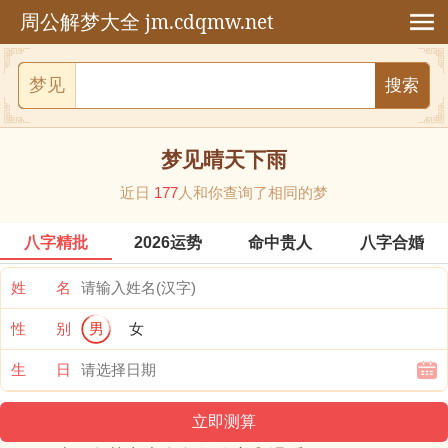
jm.cdqmw.net
周公解梦大全
梦见
梦见晴天下雨
近日
177
人和你查询了相同的梦
八字精批
2026运势
命中贵人
八字合婚
姓 名
性 别
男
女
生 日