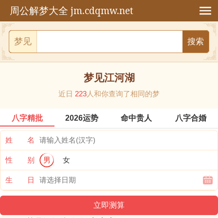
jm.cdqmw.net
周公解梦大全
梦见
梦见江河湖
近日
223
人和你查询了相同的梦
八字精批
2026运势
命中贵人
八字合婚
姓 名
性 别
男
女
生 日