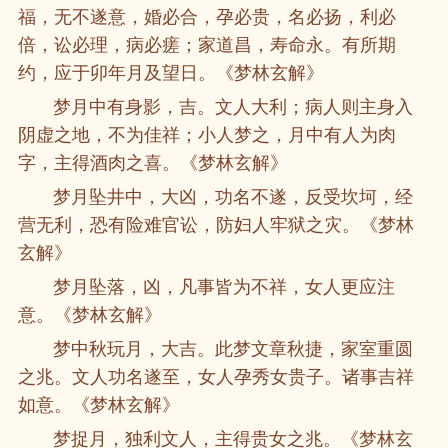
福，无不遂意，婚必合，孕必贵，名必扬，利必
倍，讼必理，病必瘥；家道昌，寿命永。有所期
约，应于卯年月及望日。《梦林玄解》
梦月中有身影，吉。文人大利；病人则主身入
阴虚之地，不为佳祥；小人梦之，月中有人为肉
字，主得酒肉之喜。《梦林玄解》
梦月坠井中，大凶，功名不遂，反受坎坷，经
营无利，恐有险难官讼，防妇人牢狱之灾。《梦林
玄解》
梦月坠落，凶，凡事皆为不祥，女人更应注
意。《梦林玄解》
梦中秋玩月，大吉。此梦文章秋捷，家室重圆
之兆。文人功名遂至，女人孕秀女贵子。诸事吉祥
如意。《梦林玄解》
梦捉月，独利文人，主得贵女之兆。《梦林玄