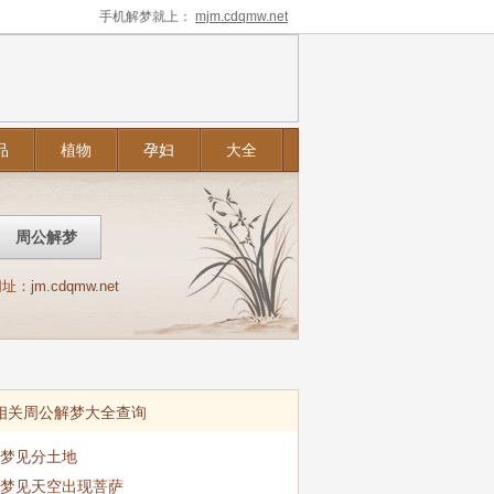
手机解梦就上：
mjm.cdqmw.net
品
植物
孕妇
大全
m.cdqmw.net
相关周公解梦大全查询
梦见分土地
梦见天空出现菩萨