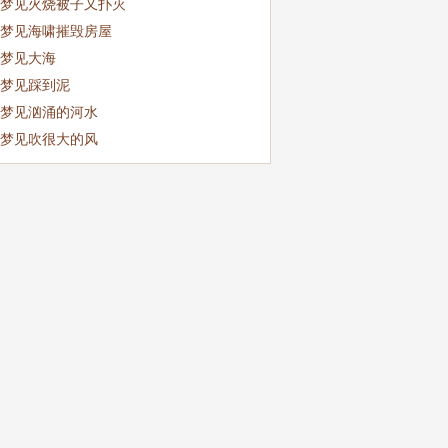
梦见火烧被子又扑灭
梦见海啸摧毁房屋
梦见大海
梦见踩到泥
梦见汹涌的河水
梦见吹很大的风