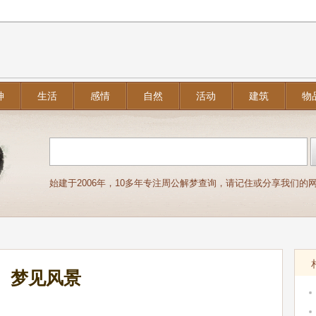
神
生活
感情
自然
活动
建筑
物
始建于2006年，10多年专注周公解梦查询，请记住或分享我们的网址：j
梦见风景