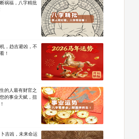
断祸福，八字精批
！
先机，趋吉避凶，不
看！
生的人最有财官之
您的事业天赋，扭
！
运卜吉凶，未来命运