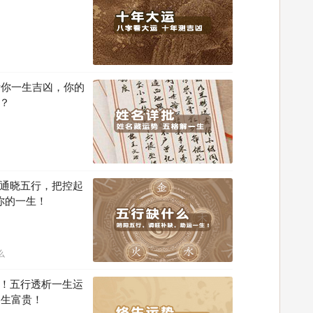
断你一生吉凶，你的
？
通晓五行，把控起
你的一生！
么
！五行透析一生运
终生富贵！