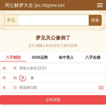
jm.cdqmw.net
周公解梦大全
梦见
梦见关公像倒了
近日
618
人和你查询了相同的梦
八字精批
2026运势
命中贵人
八字合婚
姓 名
性 别
男
女
生 日