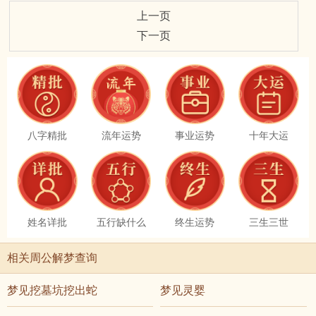
上一页
下一页
八字精批
流年运势
事业运势
十年大运
姓名详批
五行缺什么
终生运势
三生三世
相关周公解梦查询
梦见挖墓坑挖出蛇
梦见灵婴