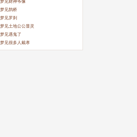
梦见财神爷像
梦见鹊桥
梦见罗刹
梦见土地公公显灵
梦见遇鬼了
梦见很多人戴孝