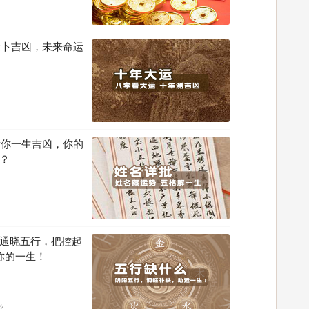
运卜吉凶，未来命运
断你一生吉凶，你的
？
通晓五行，把控起
你的一生！
么