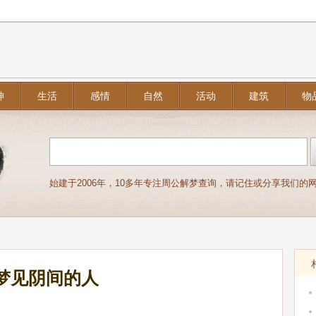
神
生活
感情
自然
活动
建筑
物
始建于2006年，10多年专注周公解梦查询，请记住或分享我们的网址：j
梦见阴间的人