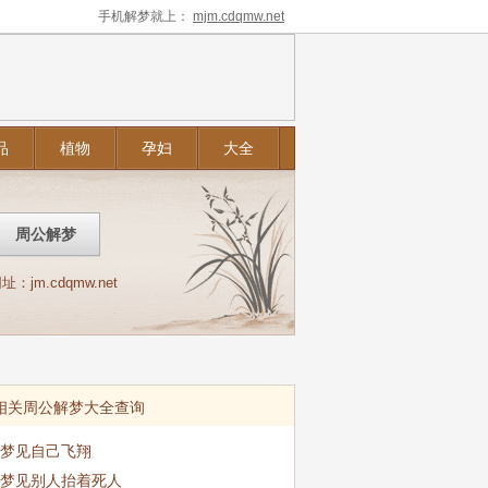
手机解梦就上：
mjm.cdqmw.net
品
植物
孕妇
大全
m.cdqmw.net
相关周公解梦大全查询
梦见自己飞翔
梦见别人抬着死人