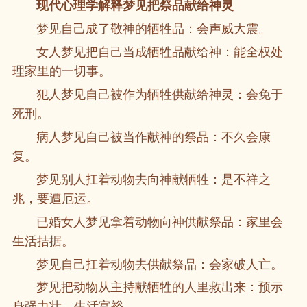
现代心理学解释梦见把祭品献给神灵
梦见自己成了敬神的牺牲品：会声威大震。
女人梦见把自己当成牺牲品献给神：能全权处
理家里的一切事。
犯人梦见自己被作为牺牲供献给神灵：会免于
死刑。
病人梦见自己被当作献神的祭品：不久会康
复。
梦见别人扛着动物去向神献牺牲：是不祥之
兆，要遭厄运。
已婚女人梦见拿着动物向神供献祭品：家里会
生活拮据。
梦见自己扛着动物去供献祭品：会家破人亡。
梦见把动物从主持献牺牲的人里救出来：预示
身强力壮，生活富裕。