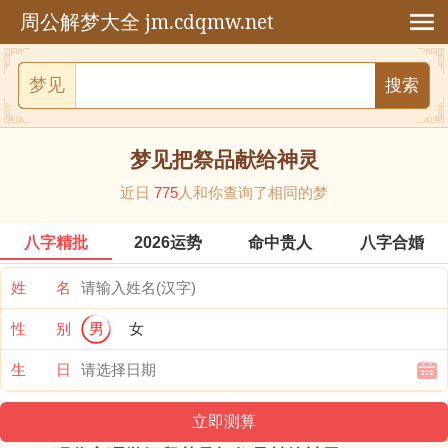
jm.cdqmw.net
周公解梦大全
梦见
梦见把祭品献给神灵
近日
775
人和你查询了相同的梦
八字精批
2026运势
命中贵人
八字合婚
姓 名
性 别
男
女
生 日