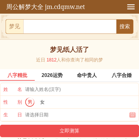
jm.cdqmw.net
周公解梦大全
梦见
梦见纸人活了
近日
1812
人和你查询了相同的梦
八字精批
2026运势
命中贵人
八字合婚
姓 名
性 别
男
女
生 日