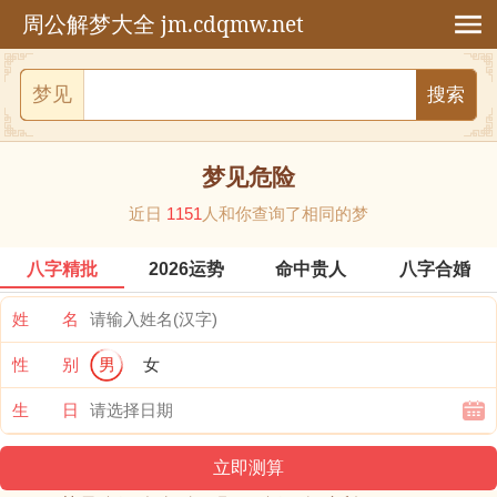
jm.cdqmw.net
周公解梦大全
梦见
梦见危险
近日
1151
人和你查询了相同的梦
八字精批
2026运势
命中贵人
八字合婚
姓 名
性 别
男
女
生 日