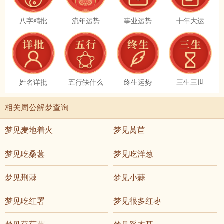
八字精批
流年运势
事业运势
十年大运
姓名详批
五行缺什么
终生运势
三生三世
相关周公解梦查询
梦见麦地着火
梦见莴苣
梦见吃桑葚
梦见吃洋葱
梦见荆棘
梦见小蒜
梦见吃红署
梦见很多红枣