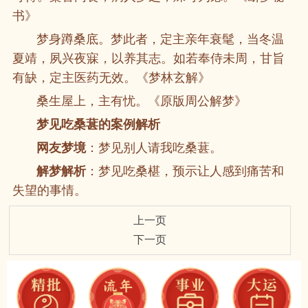
书》
梦身蹲桑底。梦此者，定主亲年衰髦，当冬温
夏靖，夙兴夜寐，以养其志。如若奉侍未周，甘旨
有缺，定主医药无效。《梦林玄解》
桑生屋上，主有忧。《原版周公解梦》
梦见吃桑葚的案例解析
网友梦境
：梦见别人请我吃桑葚。
解梦解析
：梦见吃桑椹，预示让人感到痛苦和
失望的事情。
上一页
下一页