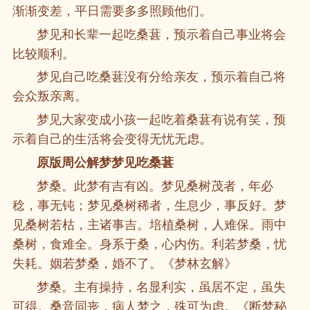
渐渐变差，平日需要多多照顾他们。
梦见和长辈一起吃桑葚，预示着自己事业将会
比较顺利。
梦见自己吃桑葚没有分给亲友，预示着自己将
会众叛亲离。
梦见大家变成小孩一起吃着桑葚有说有笑，预
示着自己的生活将会变得无忧无虑。
原版周公解梦梦见吃桑葚
梦桑。此梦有吉有凶。梦见桑树茂者，年必
稔，事无钝；梦见桑树稀者，生息少，事反好。梦
见桑树若枯，主诸事吉。培植桑树，人难保。雨中
桑树，食难全。身系于桑，心内伤。利若梦桑，忧
失耗。姻若梦桑，婚不了。《梦林玄解》
梦桑。主有操持，名显利实，虽居不定，虽失
可得。桑音同丧，病人梦之，殊可为虑。《断梦秘