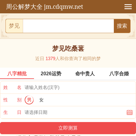
jm.cdqmw.net
周公解梦大全
梦见
梦见吃桑葚
近日
1379
人和你查询了相同的梦
八字精批
2026运势
命中贵人
八字合婚
姓 名
性 别
男
女
生 日