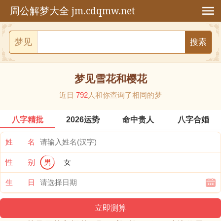
jm.cdqmw.net
周公解梦大全
梦见
梦见雪花和樱花
近日
792
人和你查询了相同的梦
八字精批
2026运势
命中贵人
八字合婚
姓 名
性 别
男
女
生 日